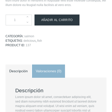
eum iriure dolor in hendrerit in vulputate velit esse molestie consequat, vel
illum dolore eu feugiat nulla facilisis at vero eros.
AÑADIR AL CARRITO
CATEGORÍA:
salmon
ETIQUETAS:
delicious
,
fish
PRODUCT ID:
137
Descripción
Valoraciones (0)
Descripción
Lorem ipsum dolor sit amet, consectetuer adipiscing elit,
sed diam nonummy nibh euismod tincidunt ut laoreet dolore
magna aliquam erat volutpat. Ut wisi enim ad veniam, quis
nostrud exerci tation ullamcorper suscipit lobortis nisl ut