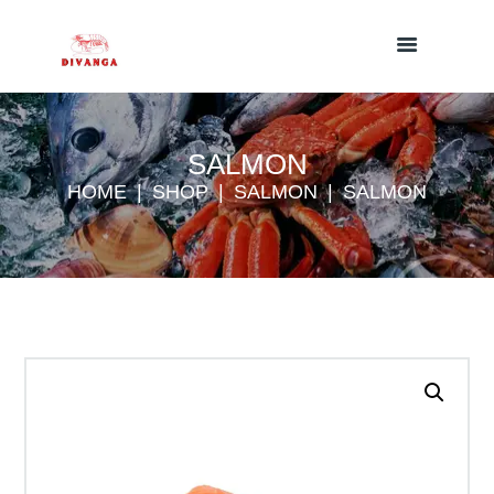
SALMON
HOME
SHOP
SALMON
SALMON